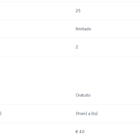
25
Ilimitado
2
Gratuito
}
{from} a {to}
€ 40