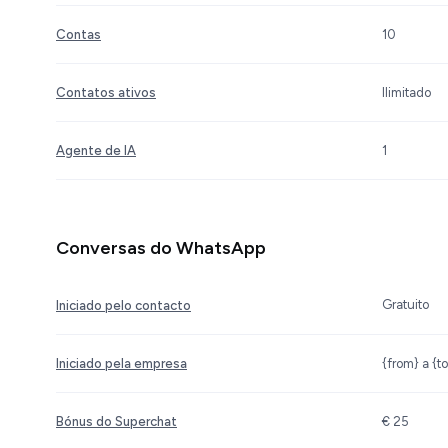
Contas
10
Contatos ativos
Ilimitado
Agente de IA
1
Conversas do WhatsApp
Gratuito
Iniciado pelo contacto
Iniciado pela empresa
{from} a {to
Bónus do Superchat
€ 25