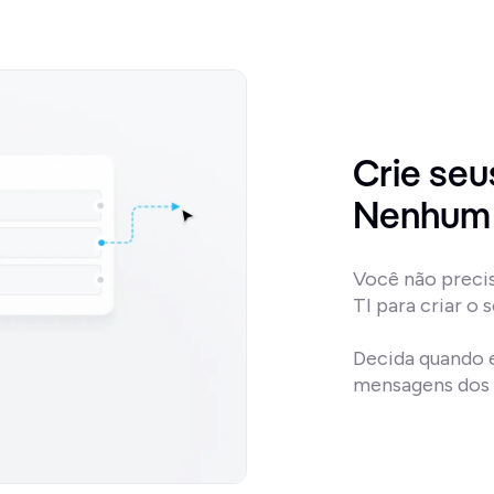
Crie seu
Nenhum 
Você não preci
TI para criar o 
Decida quando 
mensagens dos 