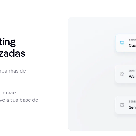
ing 
izadas
mpanhas de 
envie 
 a sua base de 