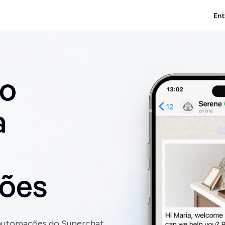
Ent
ão
a
ções
 automações do Superchat.