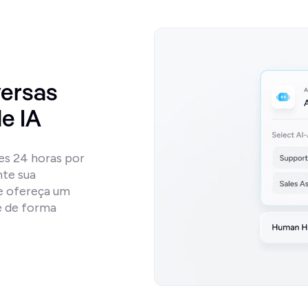
ersas 
e IA
s 24 horas por 
te sua 
e ofereça um 
 de forma 