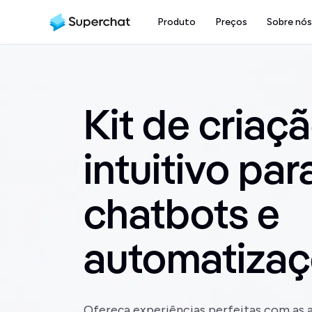
Produto
Preços
Sobre nós
Kit de criaç
intuitivo par
chatbots e
automatiza
Ofereça experiências perfeitas com as