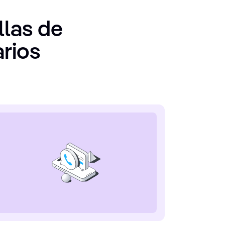
llas de
rios