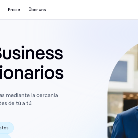
Preise
Über uns
usiness
ionarios
as mediante la cercanía
es de tú a tú.
atos