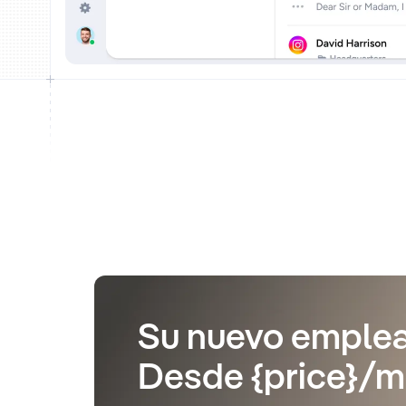
Su nuevo emplea
Desde {price}/m