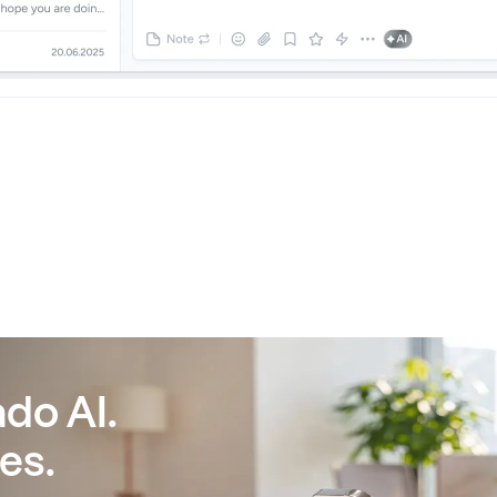
do AI.
es.