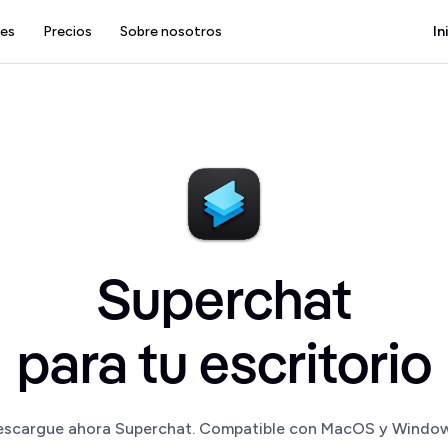
tes
Precios
Sobre nosotros
In
Superchat
para tu escritorio
escargue ahora Superchat. Compatible con MacOS y Window