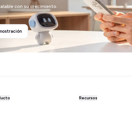
calable con su crecimiento.
mostración
ducto
Recursos
sApp Business
Superchat Rewind '25
sApp Newsletter
llms.txt
matizaciones