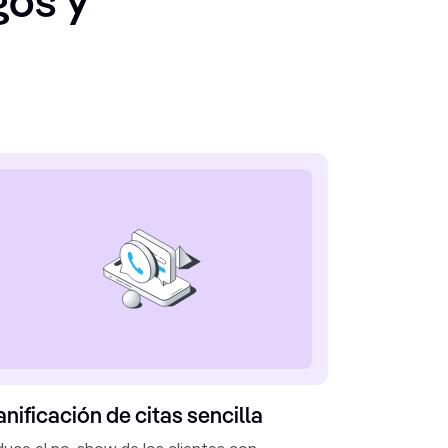
os y
anificación de citas sencilla