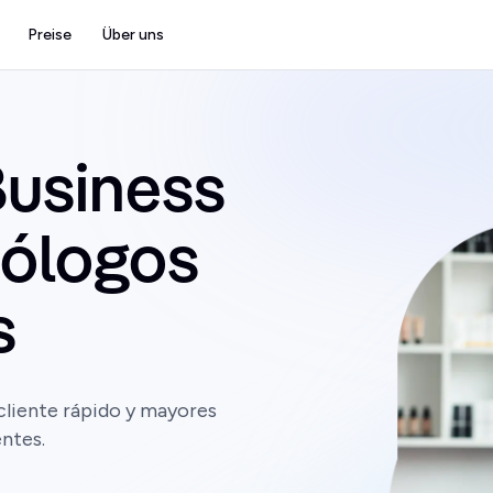
Preise
Über uns
usiness
tólogos
s
 cliente rápido y mayores
entes.