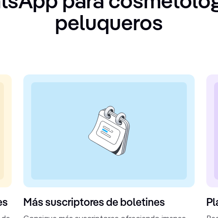
tsApp para cosmetólog
peluqueros
es
Más suscriptores de boletines
Pl