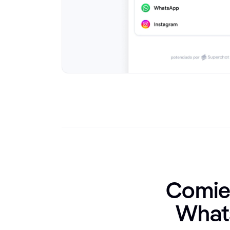
Comien
Whats