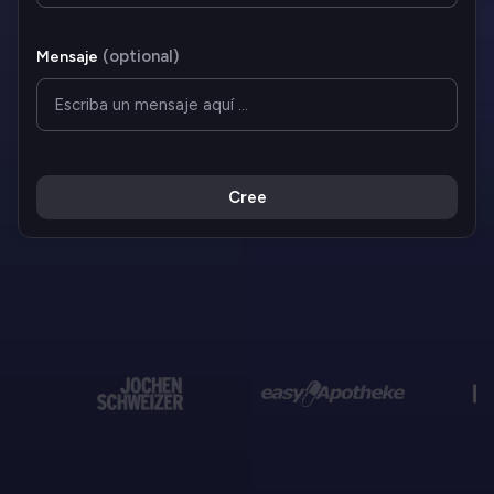
(
optional
)
Mensaje
Cree
Más de 10.000 empresas
ya confían en nosotros