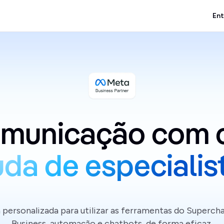
Ent
uda de especialis
 personalizada para utilizar as ferramentas do Super
Business, automação e chatbots, de forma eficaz.