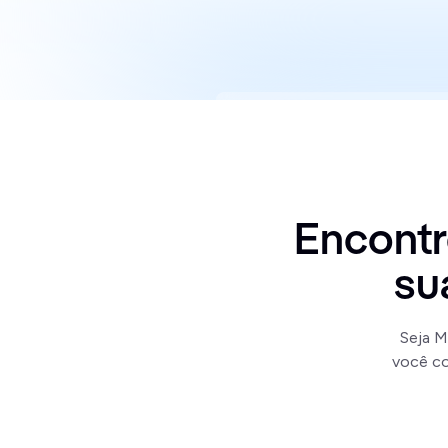
Encontr
su
Seja M
você co