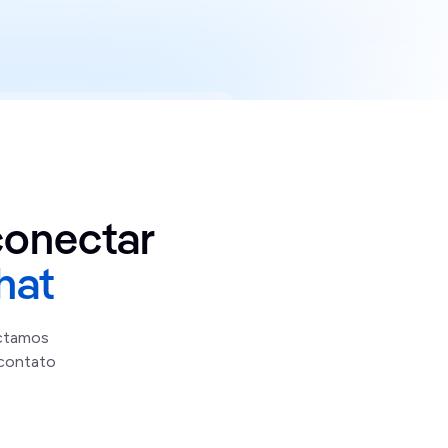
conectar
hat
ectamos
 contato