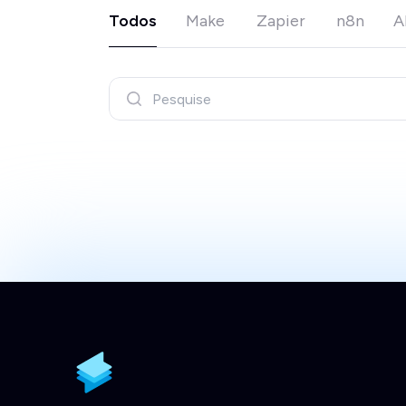
Todos
Make
Zapier
n8n
A