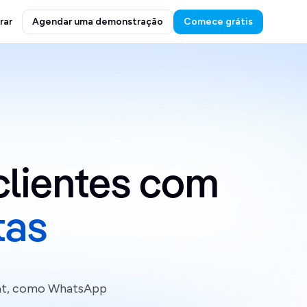
rar
Agendar uma demonstração
Comece grátis
Domine a comunicação com clientes com 
tas
chat, como WhatsApp