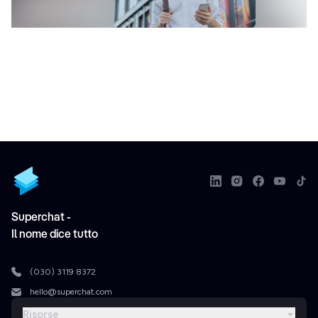
Superchat -
Il nome dice tutto
(030) 3119 8372
hello@superchat.com
Risorse