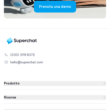
Prenota una demo
(030) 3119 8372
hello@superchat.com
Prodotto
WhatsApp Business
Risorse
Newsletter di WhatsApp
Superchat Rewind '25
Automazioni